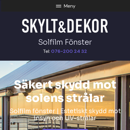
Solfilm Fönster
Tel:
076-200 24 32
Säkert skydd mot
solens strålar
Solfilm fönster | Estetiskt skydd mot
insyn och UV-strålar