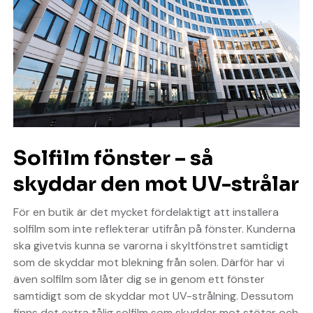
Solfilm fönster – så
skyddar den mot UV-strålar
För en butik är det mycket fördelaktigt att installera
solfilm som inte reflekterar utifrån på fönster. Kunderna
ska givetvis kunna se varorna i skyltfönstret samtidigt
som de skyddar mot blekning från solen. Därför har vi
även solfilm som låter dig se in genom ett fönster
samtidigt som de skyddar mot UV-strålning. Dessutom
finns det extra tålig solfilm som skyddar mot stötar och